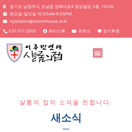
경기도 남양주시 오남읍 경복대로4 명승빌딩 3층, 12036
화요일-일요일 10:00AM-6:00PM
nyjshalom@shalomhouse.or.kr
031-571-2005
페이스북
유튜브
정기후원
샬롬의 집의 소식을 전합니다.
새소식