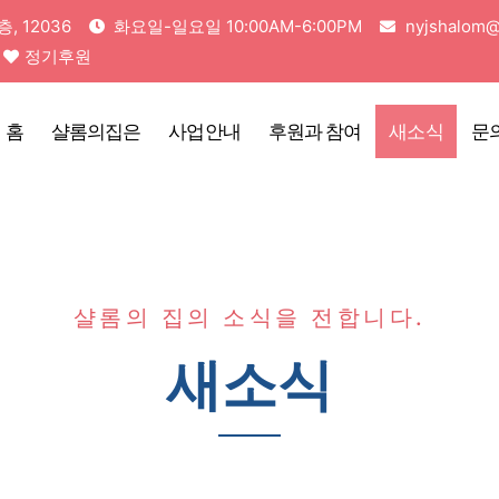
 12036
화요일-일요일 10:00AM-6:00PM
nyjshalom@
정기후원
홈
샬롬의집은
사업안내
후원과 참여
새소식
문
샬롬의 집의 소식을 전합니다.
새소식