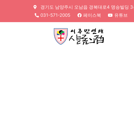
경기도 남양주시 오남읍 경복대로4 명승빌딩 3층,
031-571-2005
페이스북
유튜브