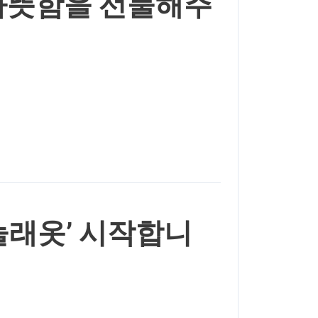
따뜻함을 선물해주
눌래옷’ 시작합니