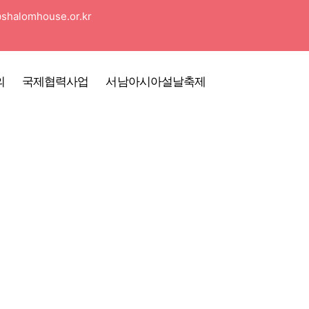
shalomhouse.or.kr
의
국제협력사업
서남아시아설날축제