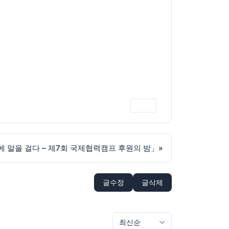
인쇄
에 말을 걸다 – 제7회 국제협력캠프 후원의 밤」
»
글수정
글삭제