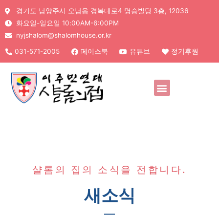
경기도 남양주시 오남읍 경복대로4 명승빌딩 3층, 12036
화요일-일요일 10:00AM-6:00PM
nyjshalom@shalomhouse.or.kr
031-571-2005
페이스북
유튜브
정기후원
샬롬의 집의 소식을 전합니다.
새소식