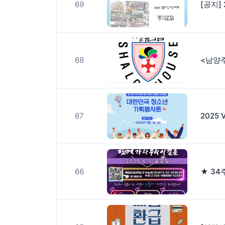
69
[공지]
68
<남양주
67
2025
66
★ 34