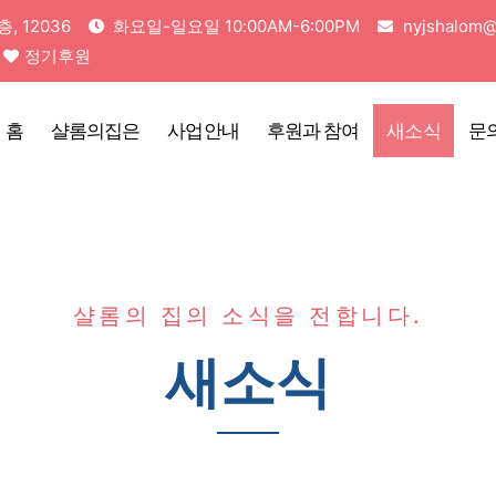
 12036
화요일-일요일 10:00AM-6:00PM
nyjshalom@
정기후원
홈
샬롬의집은
사업안내
후원과 참여
새소식
문
샬롬의 집의 소식을 전합니다.
새소식