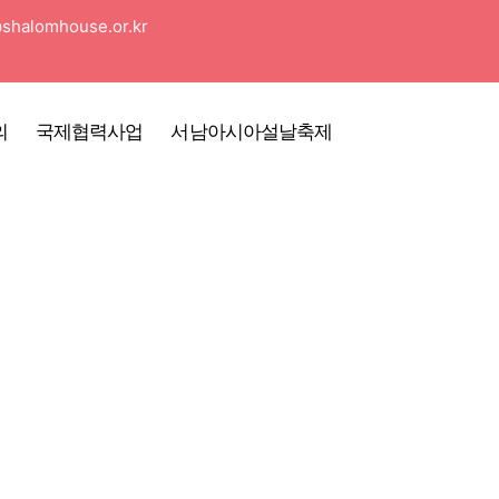
shalomhouse.or.kr
의
국제협력사업
서남아시아설날축제