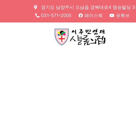
경기도 남양주시 오남읍 경복대로4 명승빌딩 3층,
031-571-2005
페이스북
유튜브