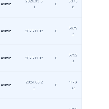
2026.03.3
3375
admin
0
1
8
5679
admin
2025.11.02
0
2
5792
admin
2025.11.02
0
3
2024.05.2
1176
admin
0
2
33