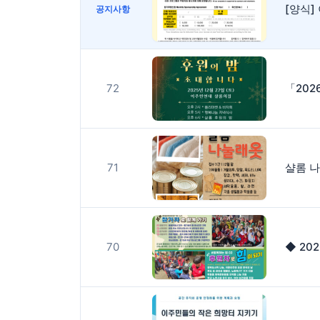
[양식
공지사항
72
71
샬롬 
70
◆ 20