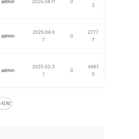
admin
2025.04.11
0
2
2025.04.0
2777
admin
0
7
7
2025.03.3
4661
admin
0
1
5
마지막