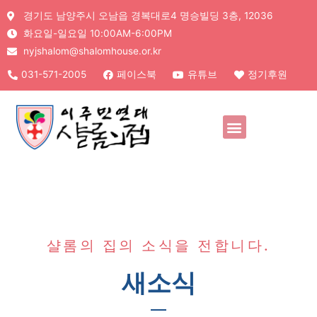
경기도 남양주시 오남읍 경복대로4 명승빌딩 3층, 12036
화요일-일요일 10:00AM-6:00PM
nyjshalom@shalomhouse.or.kr
031-571-2005
페이스북
유튜브
정기후원
샬롬의 집의 소식을 전합니다.
새소식