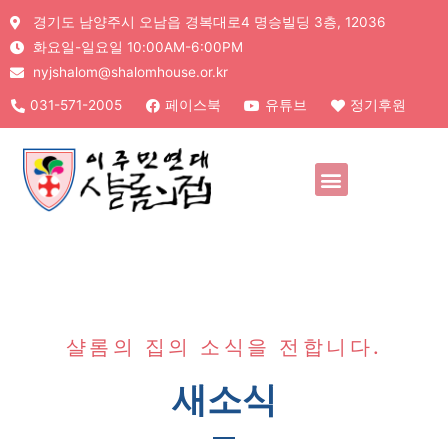
경기도 남양주시 오남읍 경복대로4 명승빌딩 3층, 12036
화요일-일요일 10:00AM-6:00PM
nyjshalom@shalomhouse.or.kr
031-571-2005
페이스북
유튜브
정기후원
샬롬의 집의 소식을 전합니다.
새소식