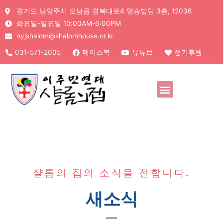
경기도 남양주시 오남읍 경복대로4 명승빌딩 3층, 12036
화요일-일요일 10:00AM-6:00PM
nyjshalom@shalomhouse.or.kr
031-571-2005
페이스북
유튜브
정기후원
샬롬의 집의 소식을 전합니다.
새소식