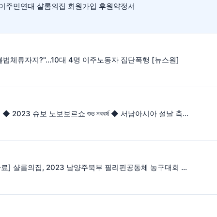
] 이주민연대 샬롬의집 회원가입 후원약정서
불법체류자지?"…10대 4명 이주노동자 집단폭행 [뉴스원]
[ 4.30] ◆ 2023 슈보 노보보르쇼 শুভ নববর্ষ ◆ 서남아시아 설날 축제 참가 안내
[보도자료] 샬롬의집, 2023 남양주북부 필리핀공동체 농구대회 개막