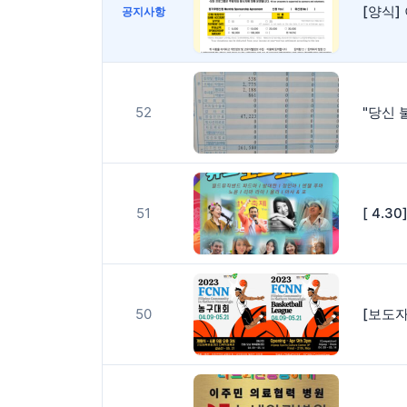
[양식
공지사항
52
"당신 
51
50