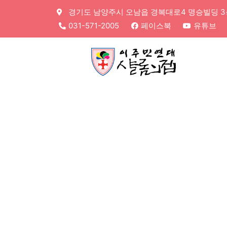
경기도 남양주시 오남읍 경복대로4 명승빌딩 3층,
031-571-2005
페이스북
유튜브