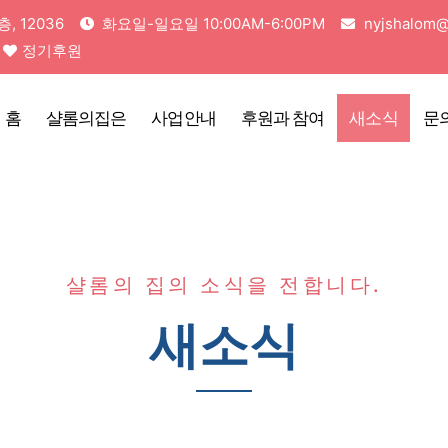
 12036
화요일-일요일 10:00AM-6:00PM
nyjshalom@
정기후원
홈
샬롬의집은
사업안내
후원과 참여
새소식
문
샬롬의 집의 소식을 전합니다.
새소식