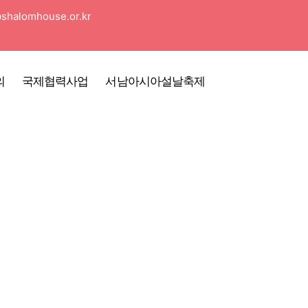
shalomhouse.or.kr
의
국제협력사업
서남아시아설날축제