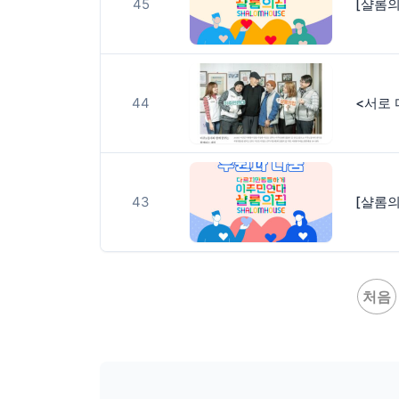
45
[샬롬의
44
43
[샬롬의
처음