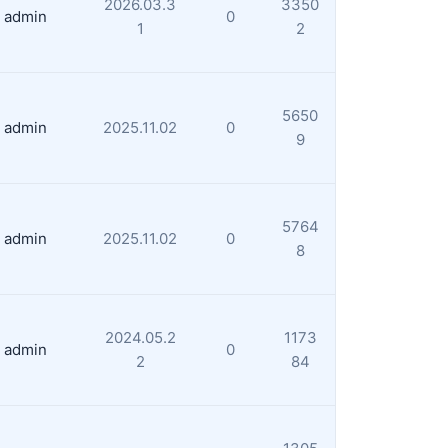
2026.03.3
3350
admin
0
1
2
5650
admin
2025.11.02
0
9
5764
admin
2025.11.02
0
8
2024.05.2
1173
admin
0
2
84