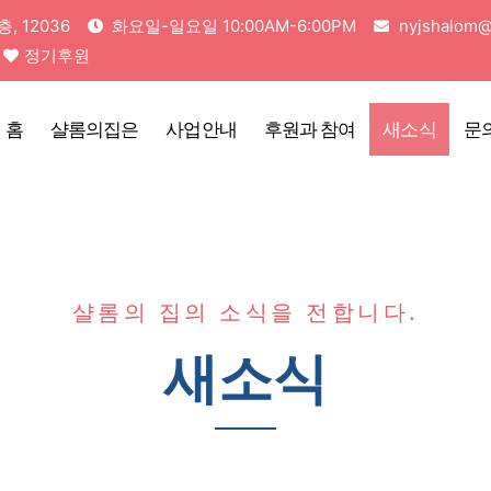
 12036
화요일-일요일 10:00AM-6:00PM
nyjshalom@
정기후원
홈
샬롬의집은
사업안내
후원과 참여
새소식
문
샬롬의 집의 소식을 전합니다.
새소식