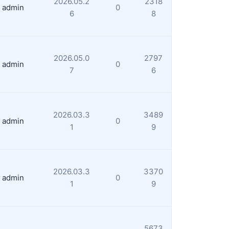
2026.05.2
2318
admin
0
6
8
2026.05.0
2797
admin
0
7
6
2026.03.3
3489
admin
0
1
9
2026.03.3
3370
admin
0
1
9
5673