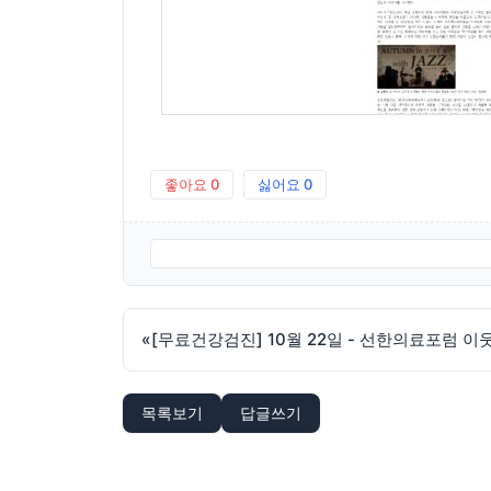
좋아요
0
싫어요
0
샬롬의집보도자료_20221011-이주민과-함께-희망을-노래
«
[무료건강검진] 10월 22일 - 선한의료포럼
목록보기
답글쓰기