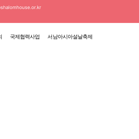
shalomhouse.or.kr
의
국제협력사업
서남아시아설날축제