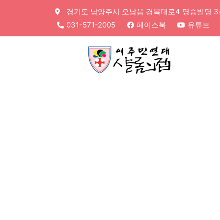
경기도 남양주시 오남읍 경복대로4 명승빌딩 3층,
031-571-2005
페이스북
유튜브