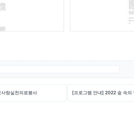
하다-‘KJ-SUPER-CONCERT-in-모나용평-with-JAZZ-.hwp
 이웃사랑실천의료봉사