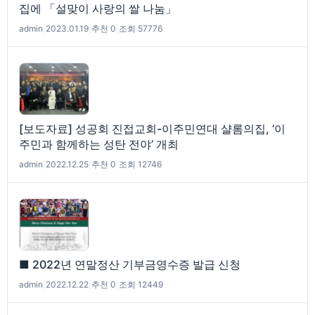
집에 「설맞이 사랑의 쌀 나눔」
admin
|
2023.01.19
|
추천 0
|
조회 57776
[보도자료] 성공회 진접교회-이주민연대 샬롬의집, ‘이
주민과 함께하는 성탄 전야’ 개최
admin
|
2022.12.25
|
추천 0
|
조회 12746
■ 2022년 연말정산 기부금영수증 발급 신청
admin
|
2022.12.22
|
추천 0
|
조회 12449