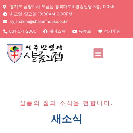
경기도 남양주시 오남읍 경복대로4 명승빌딩 3층, 12036
화요일-일요일 10:00AM-6:00PM
nyjshalom@shalomhouse.or.kr
031-571-2005
페이스북
유튜브
정기후원
샬롬의 집의 소식을 전합니다.
새소식