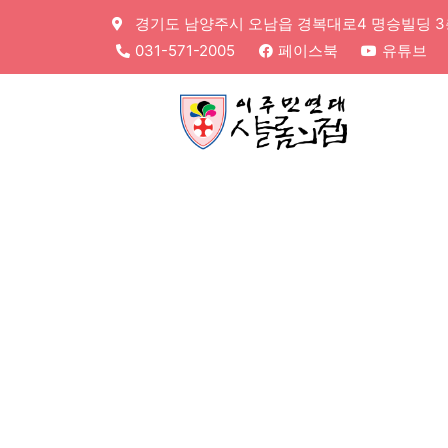
경기도 남양주시 오남읍 경복대로4 명승빌딩 3층,
031-571-2005
페이스북
유튜브