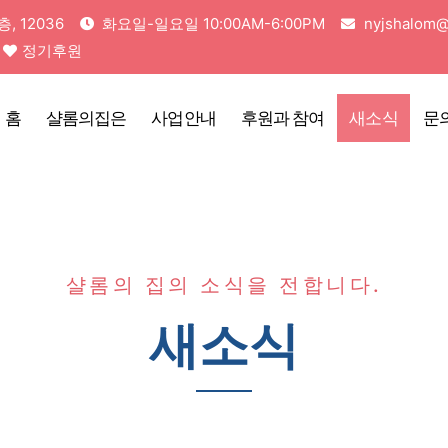
 12036
화요일-일요일 10:00AM-6:00PM
nyjshalom@
정기후원
홈
샬롬의집은
사업안내
후원과 참여
새소식
문
샬롬의 집의 소식을 전합니다.
새소식