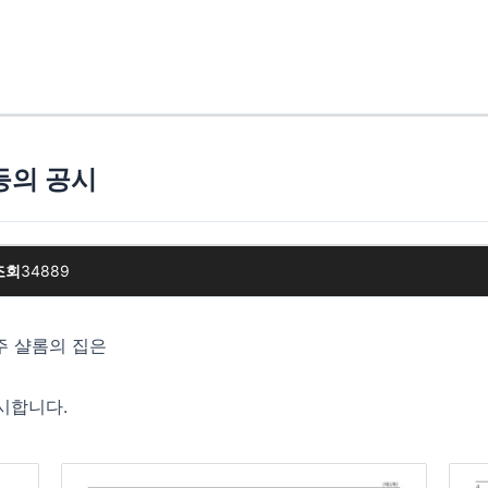
등의 공시
조회
34889
 샬롬의 집은
시합니다.