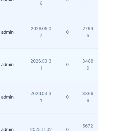
6
1
2026.05.0
2796
admin
0
7
5
2026.03.3
3488
admin
0
1
9
2026.03.3
3369
admin
0
1
6
5672
admin
2025.11.02
0