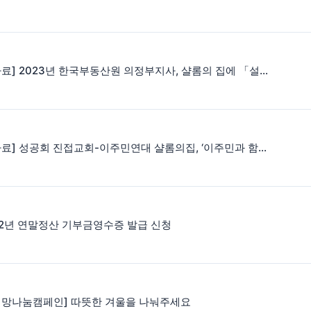
[보도자료] 2023년 한국부동산원 의정부지사, 샬롬의 집에 「설맞이 사랑의 쌀 나눔」
[보도자료] 성공회 진접교회-이주민연대 샬롬의집, ‘이주민과 함께하는 성탄 전야’ 개최
22년 연말정산 기부금영수증 발급 신청
희망나눔캠페인] 따뜻한 겨울을 나눠주세요