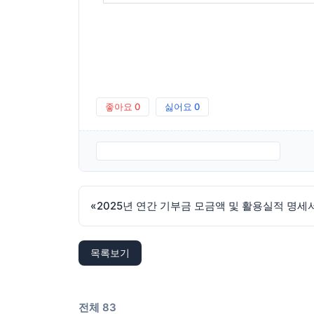
좋아요
0
싫어요
0
2025-공익법인-결산서류-등의-공시.pdf
«
2025년 연간 기부금 모금액 및 활용실적 명세
목록보기
전체 83