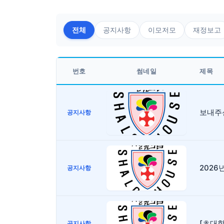
전체
공지사항
이모저모
재정보고
번호
썸네일
제목
보내주신
공지사항
2026
공지사항
[초대합니
공지사항