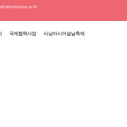
shalomhouse.or.kr
의
국제협력사업
서남아시아설날축제