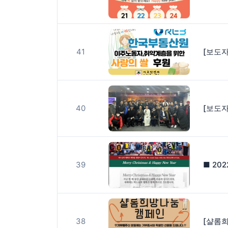
41
40
39
■ 20
38
[샬롬