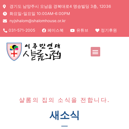
경기도 남양주시 오남읍 경복대로4 명승빌딩 3층, 12036
화요일-일요일 10:00AM-6:00PM
nyjshalom@shalomhouse.or.kr
031-571-2005
페이스북
유튜브
정기후원
샬롬의 집의 소식을 전합니다.
새소식