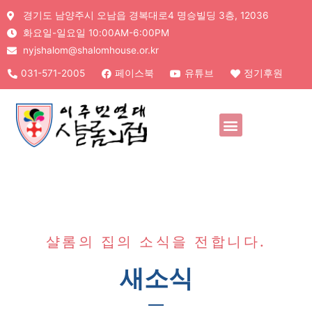
경기도 남양주시 오남읍 경복대로4 명승빌딩 3층, 12036
화요일-일요일 10:00AM-6:00PM
nyjshalom@shalomhouse.or.kr
031-571-2005
페이스북
유튜브
정기후원
샬롬의 집의 소식을 전합니다.
새소식