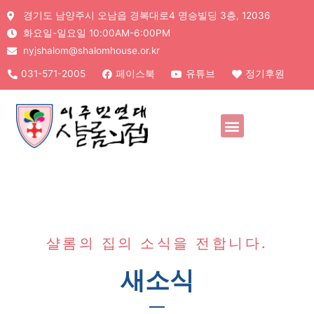
경기도 남양주시 오남읍 경복대로4 명승빌딩 3층, 12036
화요일-일요일 10:00AM-6:00PM
nyjshalom@shalomhouse.or.kr
031-571-2005
페이스북
유튜브
정기후원
샬롬의 집의 소식을 전합니다.
새소식