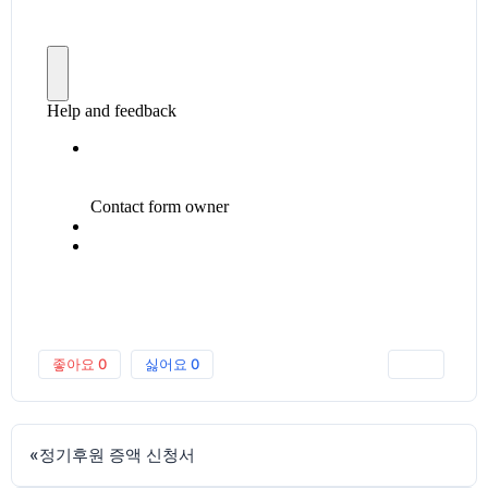
좋아요
0
싫어요
0
인쇄
«
정기후원 증액 신청서