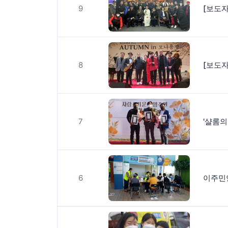
9
8
7
'샬롬의
6