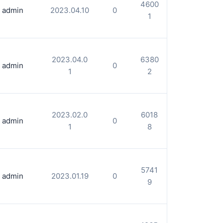
4600
admin
2023.04.10
0
1
2023.04.0
6380
admin
0
1
2
2023.02.0
6018
admin
0
1
8
5741
admin
2023.01.19
0
9