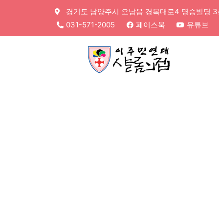
경기도 남양주시 오남읍 경복대로4 명승빌딩 3층,
031-571-2005
페이스북
유튜브