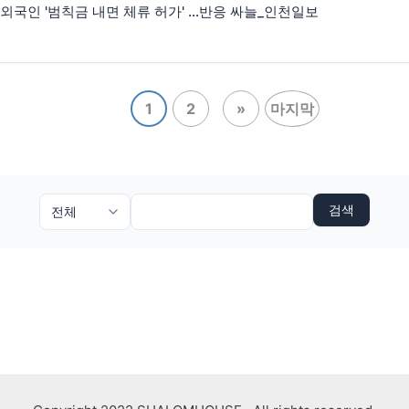
외국인 '범칙금 내면 체류 허가' …반응 싸늘_인천일보
1
2
»
마지막
검색