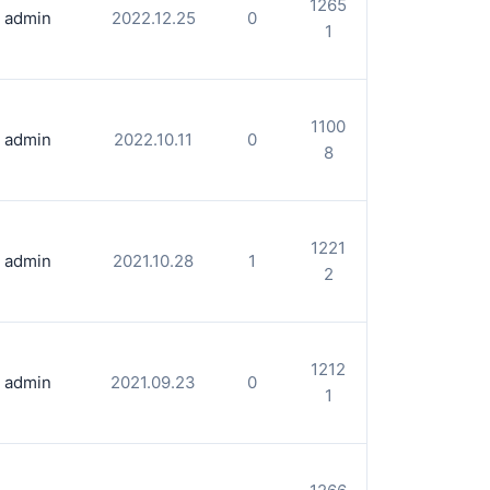
1265
admin
2022.12.25
0
1
1100
admin
2022.10.11
0
8
1221
admin
2021.10.28
1
2
1212
admin
2021.09.23
0
1