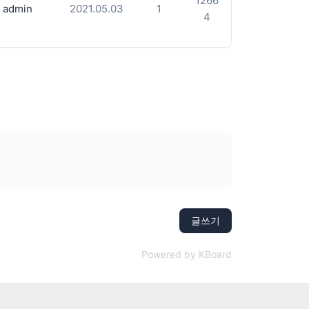
1266
admin
2021.05.03
1
4
글쓰기
Powered by KBoard