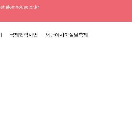
shalomhouse.or.kr
의
국제협력사업
서남아시아설날축제