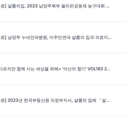
[보도자료] 샬롬의집, 2023 남양주북부 필리핀공동체 농구대회 개막
[보도자료] 남양주 누네안과병원, 이주민연대 샬롬의 집과 의료지원 업무협약
<서로 다르지만 함께 사는 세상을 위해> '아산의 향기' VOL183 2023. 2. 1
[보도자료] 2023년 한국부동산원 의정부지사, 샬롬의 집에 「설맞이 사랑의 쌀 나눔」