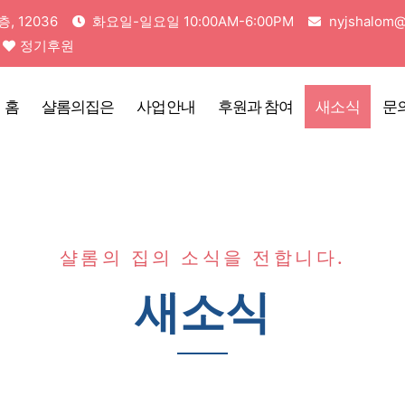
 12036
화요일-일요일 10:00AM-6:00PM
nyjshalom@
정기후원
홈
샬롬의집은
사업안내
후원과 참여
새소식
문
샬롬의 집의 소식을 전합니다.
새소식