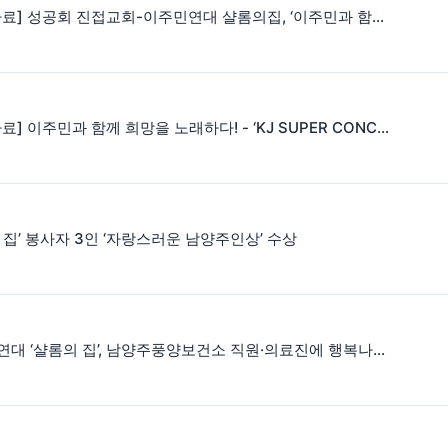
[보도자료] 성공회 진접교회-이주민연대 샬롬의집, ‘이주민과 함께하는 성탄 전야’ 개최
[보도자료] 이주민과 함께 희망을 노래하다! - ‘KJ SUPER CONCERT in 모나용평 with JAZZ’
 집’ 봉사자 3인 ‘자랑스러운 남양주인상’ 수상
이주민연대 ‘샬롬의 집’, 남양주풍양보건소 직원·의료진에 행복나눔도시락 110인분 전달·응원