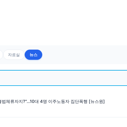
자료실
뉴스
불법체류자지?"…10대 4명 이주노동자 집단폭행 [뉴스원]