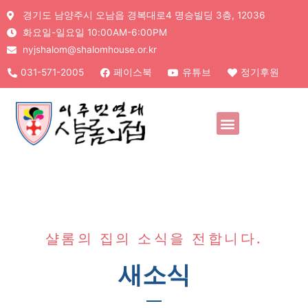
경기도 남양주시 오남읍 경복대로4 명승빌딩 3층, 12036
화요일-일요일 10:00AM-6:00PM
nyjshalom@shalomhouse.or.kr
031-571-2005
페이스북
유튜브
정기후원
샬롬의 집의 소식을 전합니다.
새소식