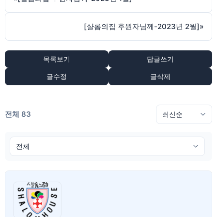
[샬롬의집 후원자님께-2023년 2월]
»
목록보기
답글쓰기
글수정
글삭제
전체 83