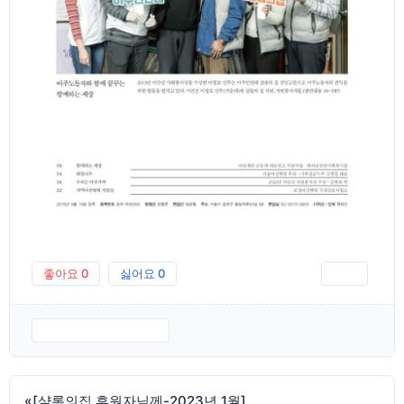
좋아요
0
싫어요
0
인쇄
아향23-2월호-18.pdf
«
[샬롬의집 후원자님께-2023년 1월]