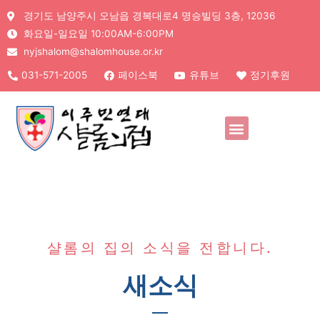
경기도 남양주시 오남읍 경복대로4 명승빌딩 3층, 12036
화요일-일요일 10:00AM-6:00PM
nyjshalom@shalomhouse.or.kr
031-571-2005
페이스북
유튜브
정기후원
샬롬의 집의 소식을 전합니다.
새소식