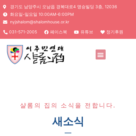
경기도 남양주시 오남읍 경복대로4 명승빌딩 3층, 12036
화요일-일요일 10:00AM-6:00PM
nyjshalom@shalomhouse.or.kr
031-571-2005
페이스북
유튜브
정기후원
샬롬의 집의 소식을 전합니다.
새소식