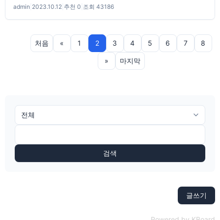
admin
|
2023.10.12
|
추천 0
|
조회 43186
처음
«
1
2
3
4
5
6
7
8
»
마지막
검색
글쓰기
Powered by KBoard