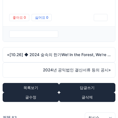
좋아요
0
싫어요
0
인쇄
신청서_참가자용-서식.hwp
«
[10.26] ◆ 2024 숲속의 한가We! In the Forest, We're Free! ◆
2024년 공익법인 결산서류 등의 공시
»
목록보기
답글쓰기
글수정
글삭제
전체 83