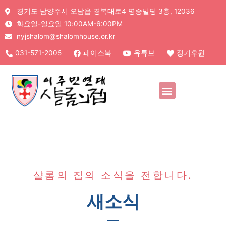
경기도 남양주시 오남읍 경복대로4 명승빌딩 3층, 12036
화요일-일요일 10:00AM-6:00PM
nyjshalom@shalomhouse.or.kr
031-571-2005
페이스북
유튜브
정기후원
샬롬의 집의 소식을 전합니다.
새소식