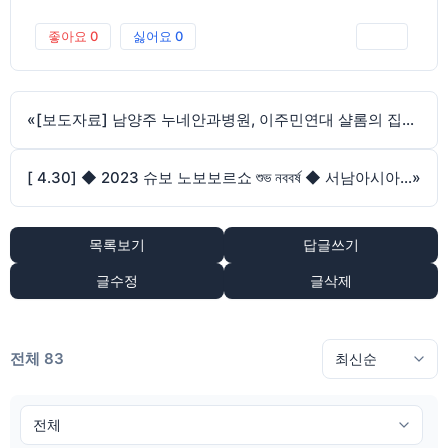
좋아요
0
싫어요
0
인쇄
«
[보도자료] 남양주 누네안과병원, 이주민연대 샬롬의 집과 의료지원 업무협약
[ 4.30] ◆ 2023 슈보 노보보르쇼 শুভ নববর্ষ ◆ 서남아시아 설날 축제 참가 안내
»
목록보기
답글쓰기
글수정
글삭제
전체 83