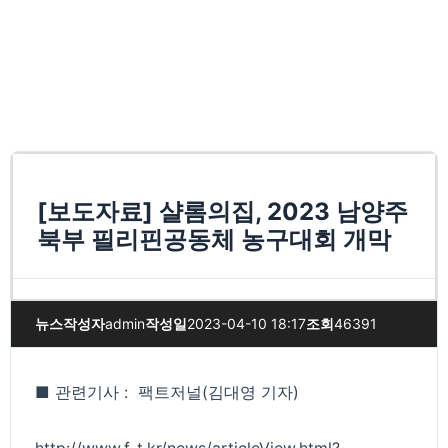
[보도자료] 샬롬의집, 2023 남양주
북부 필리핀공동체 농구대회 개막
뉴스
작성자
admin
작성일
2023-04-10 18:17
조회
46391
■ 관련기사 : 팩트저널(김대영 기자)
http://www.f-t.kr/news/articleView.html?