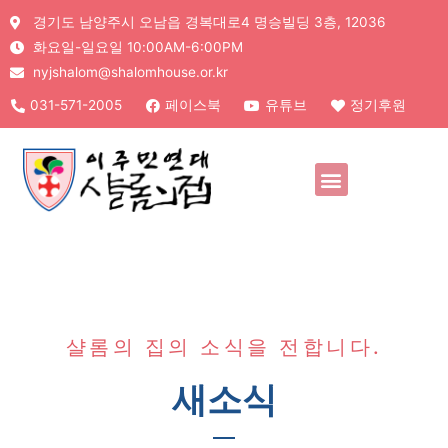
경기도 남양주시 오남읍 경복대로4 명승빌딩 3층, 12036
화요일-일요일 10:00AM-6:00PM
nyjshalom@shalomhouse.or.kr
031-571-2005
페이스북
유튜브
정기후원
샬롬의 집의 소식을 전합니다.
새소식