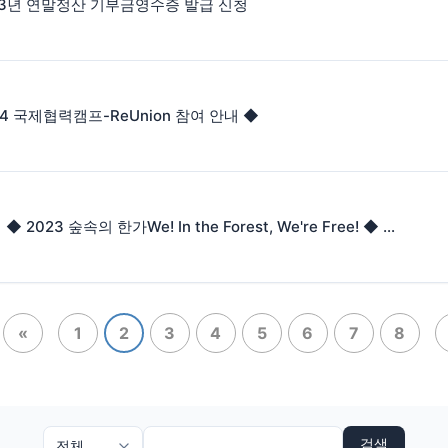
23년 연말정산 기부금영수증 발급 신청
24 국제협력캠프-ReUnion 참여 안내 ◆
[10.28] ◆ 2023 숲속의 한가We! In the Forest, We're Free! ◆ 참가 안내
«
1
2
3
4
5
6
7
8
검색