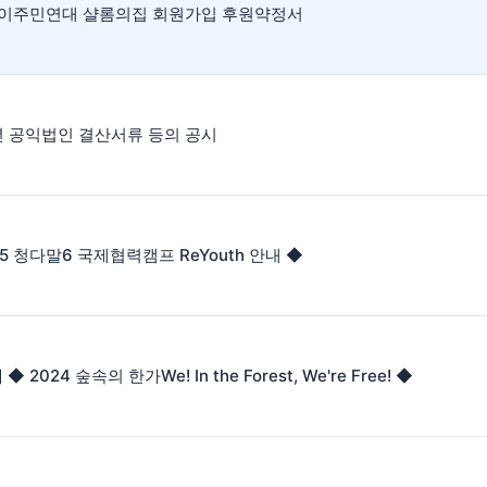
] 이주민연대 샬롬의집 회원가입 후원약정서
년 공익법인 결산서류 등의 공시
25 청다말6 국제협력캠프 ReYouth 안내 ◆
] ◆ 2024 숲속의 한가We! In the Forest, We're Free! ◆