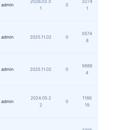
2026.03.3
3274
admin
0
1
1
5574
admin
2025.11.02
0
8
5688
admin
2025.11.02
0
4
2024.05.2
1166
admin
0
2
19