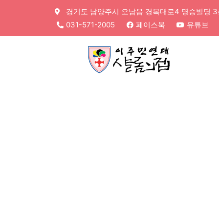
경기도 남양주시 오남읍 경복대로4 명승빌딩 3층,
031-571-2005
페이스북
유튜브