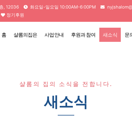
 12036
화요일-일요일 10:00AM-6:00PM
nyjshalom@
정기후원
홈
샬롬의집은
사업안내
후원과 참여
새소식
문
샬롬의 집의 소식을 전합니다.
새소식