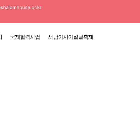
shalomhouse.or.kr
의
국제협력사업
서남아시아설날축제