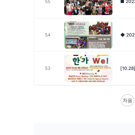
55
■ 20
54
◆ 20
53
처음