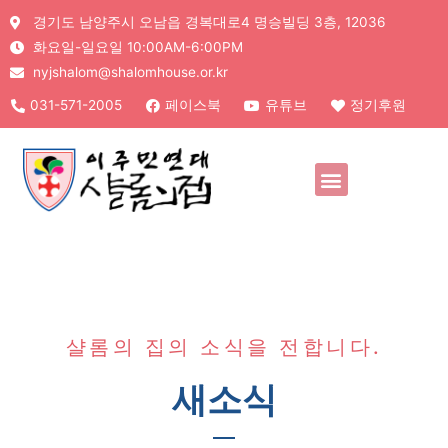
경기도 남양주시 오남읍 경복대로4 명승빌딩 3층, 12036
화요일-일요일 10:00AM-6:00PM
nyjshalom@shalomhouse.or.kr
031-571-2005
페이스북
유튜브
정기후원
샬롬의 집의 소식을 전합니다.
새소식