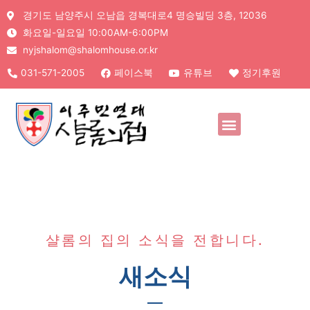
경기도 남양주시 오남읍 경복대로4 명승빌딩 3층, 12036
화요일-일요일 10:00AM-6:00PM
nyjshalom@shalomhouse.or.kr
031-571-2005
페이스북
유튜브
정기후원
샬롬의 집의 소식을 전합니다.
새소식